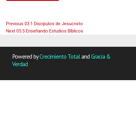
Navegación
Previous
Previous
03.1 Discípulos de Jesucristo
Next
post:
Next
05.5 Enseñando Estudios Bíblicos
de
post:
entradas
Powered by
Crecimiento Total
and
Gracia &
Verdad