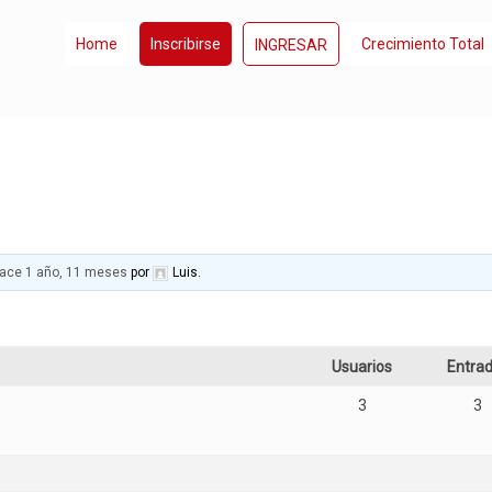
Home
Inscribirse
Crecimiento Total
INGRESAR
ace 1 año, 11 meses
por
Luis.
Usuarios
Entra
3
3